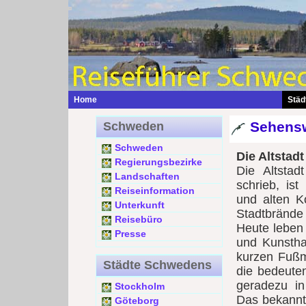
Home
Städ
Sehensw
Schweden
Schweden
Die Altstadt
Regierungsbezirke
Die Altstad
Landschaften
schrieb, is
Reiseinformation
und alten Ko
Unterkunft
Stadtbränd
Reisebüro
Heute leben
Presse
und Kunsthan
kurzen Fußm
Städte Schwedens
die bedeute
geradezu in
Stockholm
Das bekannte
Göteborg