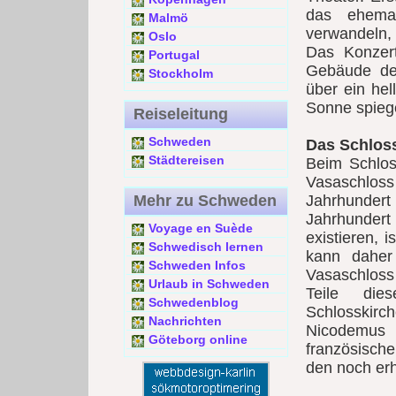
das ehema
Malmö
verwandeln,
Oslo
Das Konzer
Portugal
Gebäude de
Stockholm
über ein hel
Sonne spiege
Reiseleitung
Schweden
Das Schloss
Städtereisen
Beim Schlos
Vasaschlo
Mehr zu Schweden
Jahrhundert 
Jahrhundert 
Voyage en Suède
existieren, 
Schwedisch lernen
kann daher
Schweden Infos
Vasaschloss
Urlaub in Schweden
Teile die
Schwedenblog
Schlosskirc
Nachrichten
Nicodemu
Göteborg online
französisch
den noch er