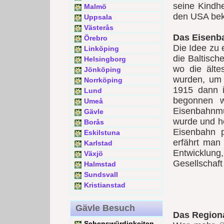
seine Kindhe
Malmö
den USA bek
Uppsala
Västerås
Das Eisenb
Örebro
Die Idee zu
Linköping
die Baltisch
Helsingborg
wo die älte
Jönköping
wurden, um
Norrköping
1915 dann 
Lund
begonnen w
Umeå
Eisenbahnmu
Gävle
wurde und h
Borås
Eisenbahn 
Eskilstuna
erfährt man 
Karlstad
Entwicklu
Växjö
Gesellschaft
Halmstad
Sundsvall
Kristianstad
Gävle Besuch
Das Region
Sehenswürdigkeiten