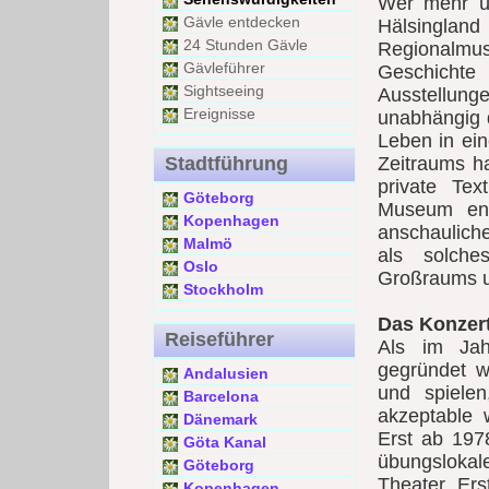
Wer mehr ü
Gävle entdecken
Hälsinglan
24 Stunden Gävle
Regionalmu
Gävleführer
Geschichte
Sightseeing
Ausstellung
Ereignisse
unabhängig d
Leben in ei
Stadtführung
Zeitraums ha
private Te
Göteborg
Museum ent
Kopenhagen
anschaulich
Malmö
als solch
Oslo
Großraums 
Stockholm
Das Konzer
Reiseführer
Als im Jah
gegründet w
Andalusien
und spiele
Barcelona
akzeptable 
Dänemark
Erst ab 197
Göta Kanal
übungsloka
Göteborg
Theater. Er
Kopenhagen